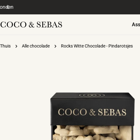
Doorgaan
naar
artikel
Ass
Thuis
Alle chocolade
Rocks Witte Chocolade - Pindarotsjes
Ga
naar
productinformatie