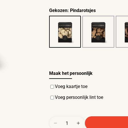
Gekozen:
Pindarotsjes
Maak het persoonlijk
Voeg kaartje toe
Voeg persoonlijk lint toe
Hoeveelheid
Aantal verlagen voor Rocks 
Verhoog het aantal