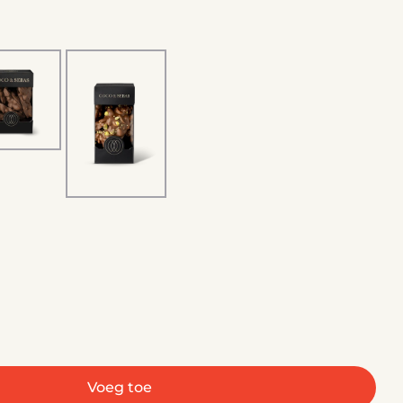
Voeg toe
Witte Chocolade - Pindarotsjes
 voor Rocks Witte Chocolade - Pindarotsjes