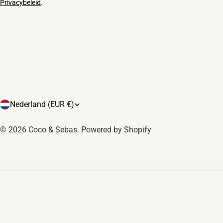
Privacybeleid
.
L
Nederland (EUR €)
a
© 2026
Coco & Sebas
.
Powered by Shopify
n
d
/
Rocks Witte Chocolade - Pindarotsjes
Normale
€8,99
r
prijs