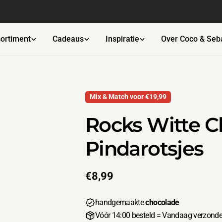
Gratis verzending vanaf €45
ortiment
Cadeaus
Inspiratie
Over Coco & Seb
Mix & Match voor €19,99
Rocks Witte C
Pindarotsjes
Normale
€8,99
prijs
handgemaakte
chocolade
Vóór 14:00 besteld = Vandaag verzond