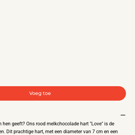
Voeg toe
hocolade Hartje
 voor Melkchocolade Hartje
m hen geeft? Ons rood melkchocolade hart "Love" is de
en. Dit prachtige hart, met een diameter van 7 cm en een