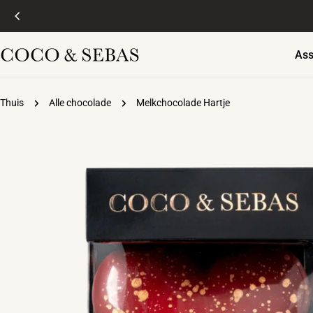
Doorgaan
naar
artikel
Ass
Thuis
Alle chocolade
Melkchocolade Hartje
Ga
naar
productinformatie