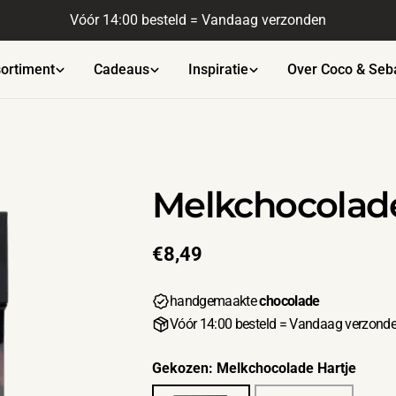
Gratis verzending vanaf €45
ortiment
Cadeaus
Inspiratie
Over Coco & Seb
Melkchocolade
Normale
€8,49
prijs
handgemaakte
chocolade
Vóór 14:00 besteld = Vandaag verzond
Gekozen:
Melkchocolade Hartje
Open media 1 in modaal