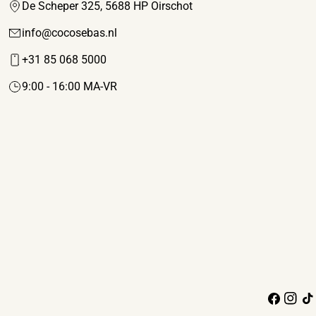
De Scheper 325, 5688 HP Oirschot
info@cocosebas.nl
+31 85 068 5000
9:00 - 16:00 MA-VR
Facebook
Instag
Tik