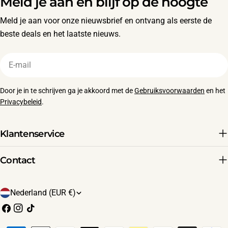
Meld je aan en blijf op de hoogte
Meld je aan voor onze nieuwsbrief en ontvang als eerste de
beste deals en het laatste nieuws.
E-
mail
Door je in te schrijven ga je akkoord met de
Gebruiksvoorwaarden
en het
Privacybeleid
.
Klantenservice
Contact
L
Nederland (EUR €)
a
Facebook
Instagram
TikTok
n