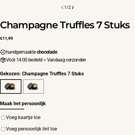
1
/
2
Champagne Truffles 7 Stuks
Normale
€11,99
prijs
handgemaakte
chocolade
Vóór 14:00 besteld = Vandaag verzonden
Gekozen:
Champagne Truffles 7 Stuks
Maak het persoonlijk
Voeg kaartje toe
Voeg persoonlijk lint toe