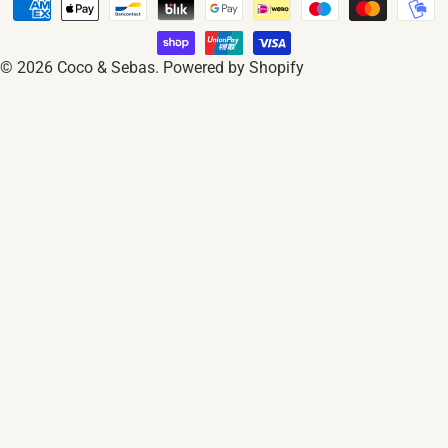
Betaalmethoden
d
/
© 2026
Coco & Sebas
.
Powered by Shopify
r
e
g
i
o