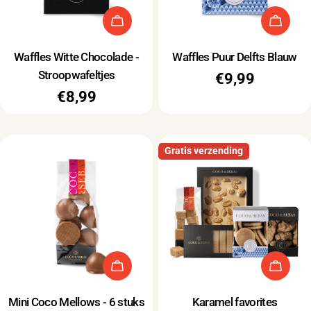
Type:
Type:
Waffles Witte Chocolade -
Waffles Puur Delfts Blauw
Stroopwafeltjes
Normale
€9,99
Normale
€8,99
prijs
prijs
Gratis verzending
Type:
Type:
Mini Coco Mellows - 6 stuks
Karamel favorites