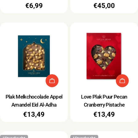
Normale
€6,99
Normale
€45,00
prijs
prijs
Type:
Type:
Plak Melkchocolade Appel
Love Plak Puur Pecan
Amandel Eid Al-Adha
Cranberry Pistache
Normale
€13,49
Normale
€13,49
prijs
prijs