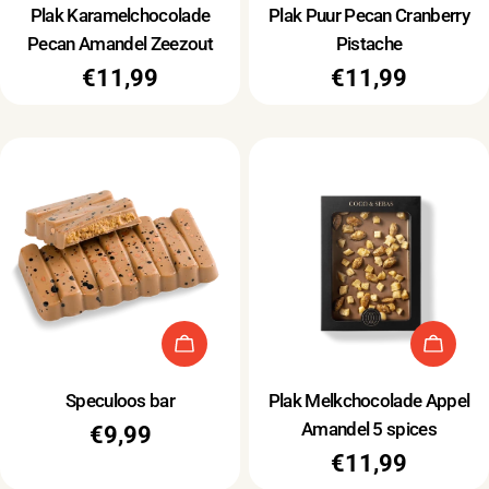
Type:
Type:
Plak Karamelchocolade
Plak Puur Pecan Cranberry
Pecan Amandel Zeezout
Pistache
Normale
€11,99
Normale
€11,99
prijs
prijs
Type:
Type:
Speculoos bar
Plak Melkchocolade Appel
Amandel 5 spices
Normale
€9,99
Normale
€11,99
prijs