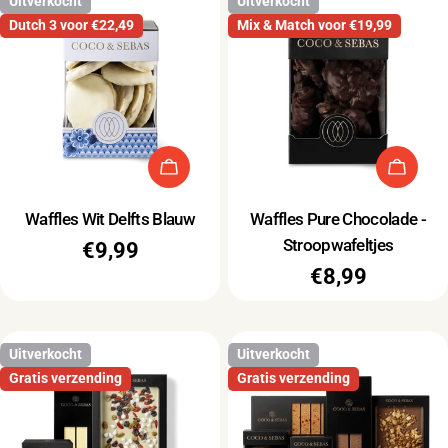
Uitverkocht
Uitverkocht
Dutch 3 voor €22,49
Mix & Match voor €19,99
Uitverkocht
Uitve
Type:
Type:
Waffles Wit Delfts Blauw
Waffles Pure Chocolade -
Stroopwafeltjes
Normale
€9,99
Normale
€8,99
prijs
prijs
Uitverkocht
Uitverkocht
Gratis verzending
Gratis verzending