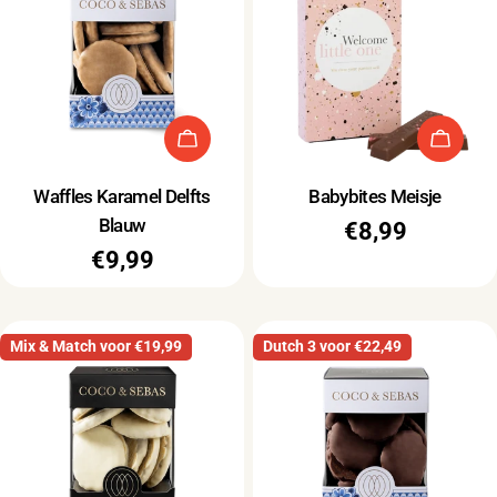
Type:
Type:
Waffles Karamel Delfts
Babybites Meisje
Blauw
Normale
€8,99
Normale
€9,99
prijs
prijs
Mix & Match voor €19,99
Dutch 3 voor €22,49