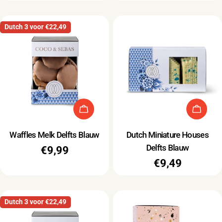
prijs
Dutch 3 voor €22,49
Type:
Type:
Waffles Melk Delfts Blauw
Dutch Miniature Houses
Delfts Blauw
Normale
€9,99
Normale
€9,49
prijs
prijs
Dutch 3 voor €22,49