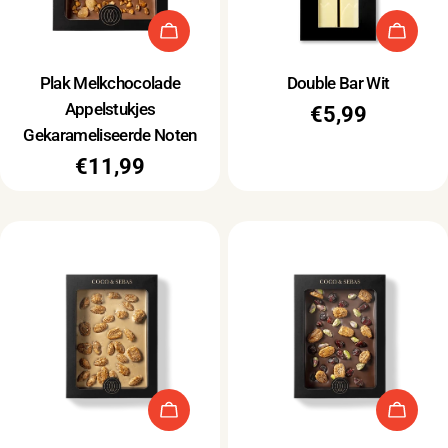
e
l
Type:
Type:
Plak Melkchocolade
Double Bar Wit
i
Appelstukjes
Normale
€5,99
n
Gekarameliseerde Noten
prijs
Normale
€11,99
g
prijs
: