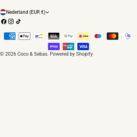
L
Nederland (EUR €)
a
Facebook
Instagram
TikTok
n
Betaalmethoden
d
/
© 2026
Coco & Sebas
.
Powered by Shopify
r
e
g
i
o