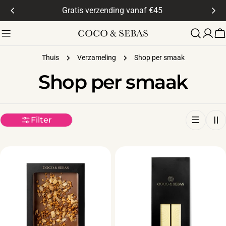
Doorgaan
Gratis verzending vanaf €45
naar
artikel
W
Thuis
Verzameling
Shop per smaak
V
Shop per smaak
e
Filter
r
z
a
m