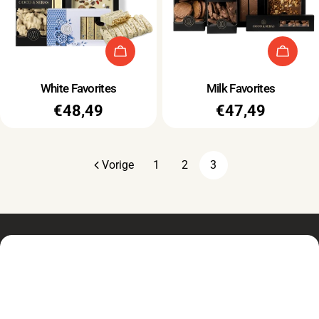
Uitverkocht
Uitve
Type:
Type:
White Favorites
Milk Favorites
Normale
€48,49
Normale
€47,49
prijs
prijs
Vorige
1
2
3