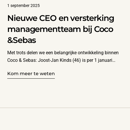
1 september 2025
Nieuwe CEO en versterking
managementteam bij Coco
&Sebas
Met trots delen we een belangrijke ontwikkeling binnen
Coco & Sebas: Joost-Jan Kinds (46) is per 1 januari
2025 benoemd tot onze nieuwe CEO. Joost-Jan
Kom meer te weten
volgt Roger Scheeren op, die na ruim zes succesvolle
jaren de organisatie verlaat om een nieuwe uitdaging
aan te gaan bij Heuschen & Schrouff, Europees
marktleider in Aziatische levensmiddelen. Naast deze
benoeming wordt ons managementteam verder versterkt
met: Niek van Orsouw (35) als CFO, die overkomt van de
Vermaat Groep en eerder werkzaam was bij KPMG.
Veronique Albers (36) als CCO. Veronique was eerder op