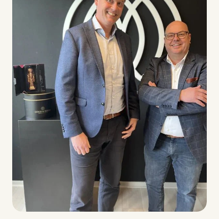
deel dit artikel
Kopiëren
Delen
Deel
Pin
op
op
op
Facebook
X
Pinterest