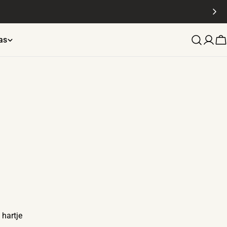
as
W
 hartje