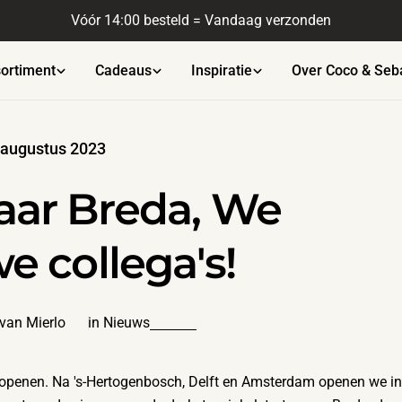
Gratis verzending vanaf €45
ortiment
Cadeaus
Inspiratie
Over Coco & Seb
 augustus 2023
aar Breda, We
e collega's!
van Mierlo
in
Nieuws
 openen. Na 's-Hertogenbosch, Delft en Amsterdam openen we in